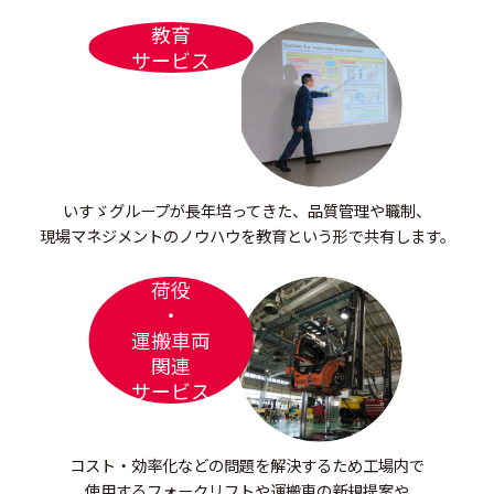
教育
サービス
いすゞグループが長年培ってきた、
品質管理や職制、
現場マネジメントの
ノウハウを教育という形で共有します。
荷役
・
運搬車両
関連
サービス
コスト・効率化などの問題を解決するため
工場内で
使用するフォークリフトや運搬車の新規提案や